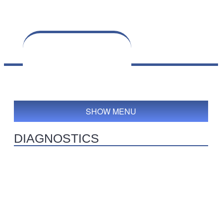
Part queries:
0
SHOW MENU
DIAGNOSTICS
Computer diagnostic:
the diagnostic tools that our company has
allow determining faults (breakdowns) not just in the automatic
transmission but also in other vehicle system parts. Diagnostic tests
show former and present faults that are recorded in the vehicle
electric control modules, tests also allow to perform adaptations and