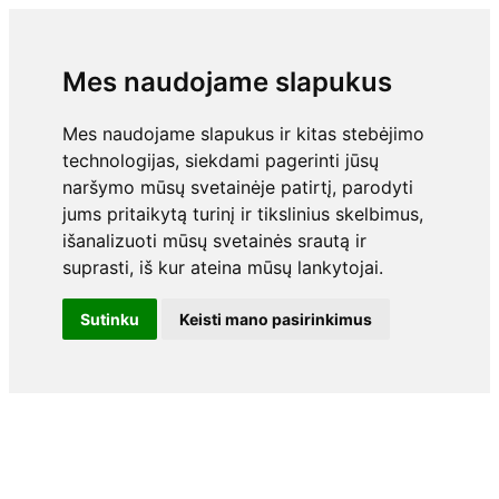
Mes naudojame slapukus
Mes naudojame slapukus ir kitas stebėjimo
technologijas, siekdami pagerinti jūsų
naršymo mūsų svetainėje patirtį, parodyti
jums pritaikytą turinį ir tikslinius skelbimus,
išanalizuoti mūsų svetainės srautą ir
suprasti, iš kur ateina mūsų lankytojai.
Sutinku
Keisti mano pasirinkimus
+370 687 95 841
Aido st. 2, Pagiriu v., 53282 Kaunas r.